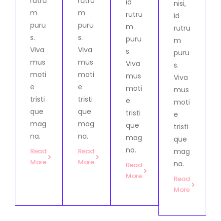
rutru
rutru
id
nisi,
m
m
rutru
id
puru
puru
m
rutru
s.
s.
puru
m
Viva
Viva
s.
puru
mus
mus
Viva
s.
moti
moti
mus
Viva
e
e
moti
mus
tristi
tristi
e
moti
que
que
tristi
e
mag
mag
que
tristi
na.
na.
mag
que
na.
mag
Read
Read
More
More
na.
Read
More
Read
More