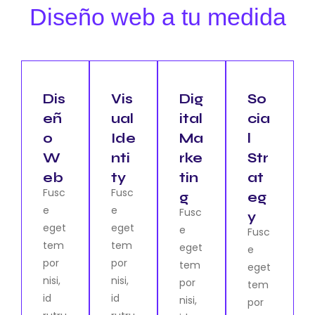
Diseño web a tu medida
Dis
Vis
Dig
So
eñ
ual
ital
cia
o
Ide
Ma
l
W
nti
rke
Str
eb
ty
tin
at
Fusc
Fusc
g
eg
e
e
Fusc
y
eget
eget
e
Fusc
tem
tem
eget
e
por
por
tem
eget
nisi,
nisi,
por
tem
id
id
nisi,
por