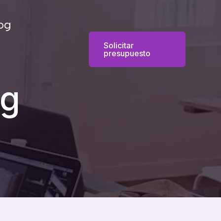
og
Solicitar
presupuesto
ng